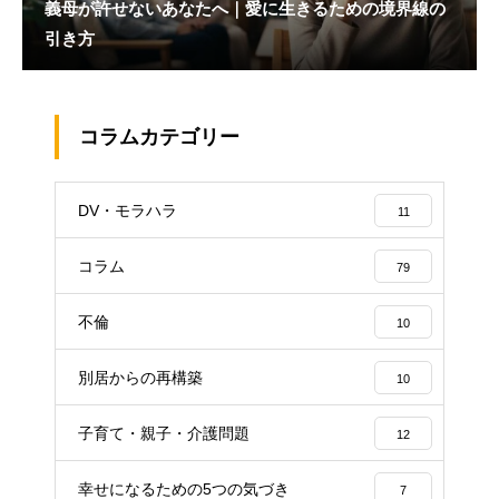
義母が許せないあなたへ｜愛に生きるための境界線の
引き方
コラムカテゴリー
DV・モラハラ
11
コラム
79
不倫
10
別居からの再構築
10
子育て・親子・介護問題
12
幸せになるための5つの気づき
7