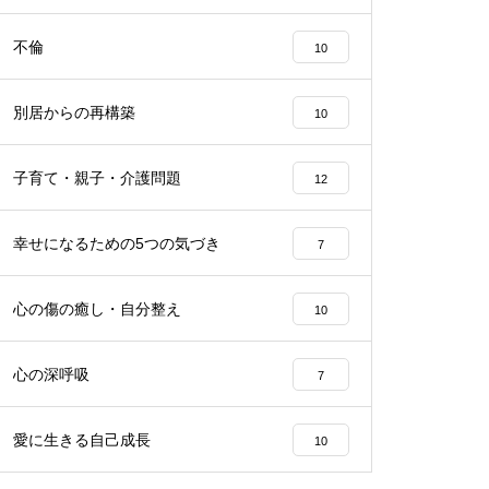
不倫
10
別居からの再構築
10
子育て・親子・介護問題
12
幸せになるための5つの気づき
7
心の傷の癒し・自分整え
10
心の深呼吸
7
愛に生きる自己成長
10