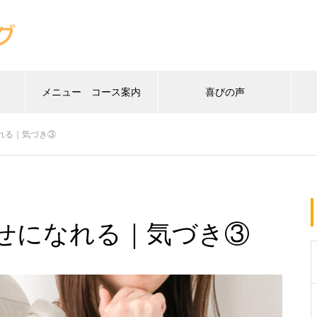
メニュー コース案内
喜びの声
れる｜気づき③
せになれる｜気づき③