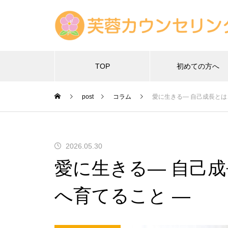
TOP
初めての方へ
post
コラム
愛に生きる― 自己成長とは
2026.05.30
愛に生きる― 自己
へ育てること ―