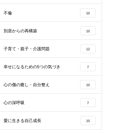
不倫
10
別居からの再構築
10
子育て・親子・介護問題
12
幸せになるための5つの気づき
7
心の傷の癒し・自分整え
10
心の深呼吸
7
愛に生きる自己成長
10