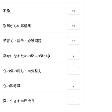
不倫
10
別居からの再構築
10
子育て・親子・介護問題
12
幸せになるための5つの気づき
7
心の傷の癒し・自分整え
9
心の深呼吸
7
愛に生きる自己成長
9