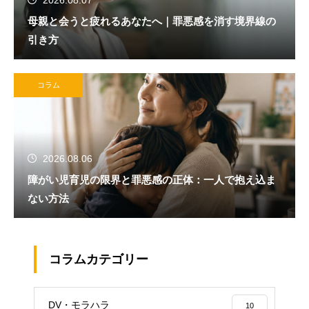
2026.08.07
母親と会うと疲れるあなたへ｜罪悪感を消す境界線の
引き方
コラム
2026.08.06
障がい児育児の限界と罪悪感の正体：一人で抱え込ま
ない方法
コラムカテゴリー
DV・モラハラ
10