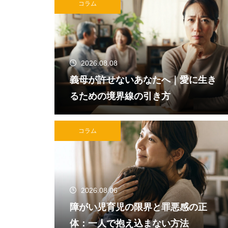
コラム
2026.08.08
義母が許せないあなたへ｜愛に生き
るための境界線の引き方
コラム
2026.08.06
障がい児育児の限界と罪悪感の正
体：一人で抱え込まない方法