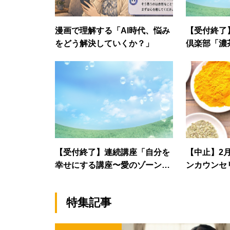
漫画で理解する「AI時代、悩み
【受付終了
をどう解決していくか？」
倶楽部「濃
【受付終了】連続講座「自分を
【中止】2
幸せにする講座〜愛のゾーンに
ンカウンセ
入れ
」第五期
特集記事