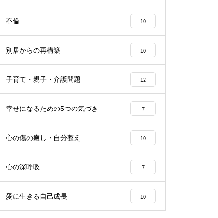
不倫
10
別居からの再構築
10
子育て・親子・介護問題
12
幸せになるための5つの気づき
7
心の傷の癒し・自分整え
10
心の深呼吸
7
愛に生きる自己成長
10