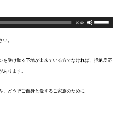
ボ
リ
00:00
ュ
ー
ム
さい。
調
節
に
は
上
ジを受け取る下地が出来ている方でなければ、拒絶反応
下
矢
があります。
印
キ
ー
を
み、どうぞご自身と愛するご家族のために
使
っ
て
く
だ
さ
い。