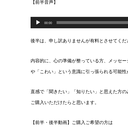
【前半音声】
音
声
00:00
プ
レ
ー
後半は、申し訳ありませんが有料とさせてくだ
ヤ
ー
内容的に、心の準備が整っている方、メッセー
や「こわい」という意識に引っ張られる可能性
直感で「聞きたい」「知りたい」と思えた方の
ご購入いただけたらと思います。
【前半・後半動画】ご購入ご希望の方は